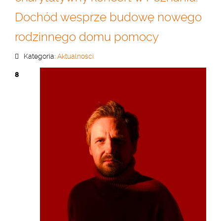
Dochód wesprze budowę nowego
rodzinnego domu pomocy
Kategoria:
Aktualności
8