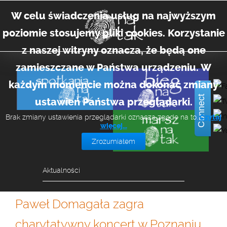
W celu świadczenia usług na najwyższym
poziomie stosujemy pliki cookies. Korzystanie
z naszej witryny oznacza, że będą one
zamieszczane w Państwa urządzeniu. W
każdym momencie można dokonać zmiany
Connect
ustawień Państwa przeglądarki.
Brak zmiany ustawienia przeglądarki oznacza zgodę na to.
Czytaj
więcej…
Zrozumiałem
Aktualności
Paweł Domagała zagra
charytatywny koncert w Poznaniu.