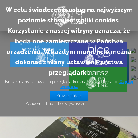
W celu świadczenia usług na najwyższym
poziomie stosujemy pliki cookies.
Korzystanie z naszej witryny oznacza, że
będą one zamieszczane w Państwa
urządzeniu. W każdym momencie można
Connect
dokonać zmiany ustawień Państwa
przeglądarki.
Brak zmiany ustawienia przeglądarki oznacza zgodę na to.
Czytaj
więcej…
Zrozumiałem
Akademia Ludzi Pozytywnych