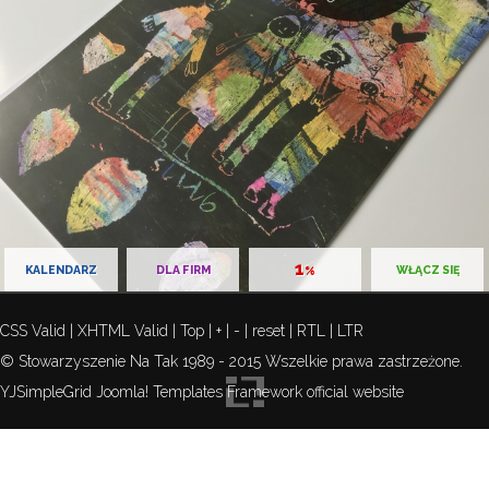
1
KALENDARZ
DLA FIRM
WŁĄCZ SIĘ
%
CSS Valid
|
XHTML Valid
|
Top
|
+
|
-
|
reset
|
RTL
|
LTR
©
Stowarzyszenie Na Tak
1989 - 2015 Wszelkie prawa zastrzeżone.
YJSimpleGrid Joomla! Templates Framework official website