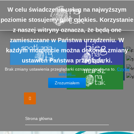
W celu świadczenia usług na najwyższym
poziomie stosujemy pliki cookies. Korzystanie
z naszej witryny oznacza, że będą one
zamieszczane w Państwa urządzeniu. W
każdym momencie można dokonać zmiany
Connect
ustawień Państwa przeglądarki.
Brak zmiany ustawienia przeglądarki oznacza zgodę na to.
Czytaj
więcej…
Zrozumiałem
Strona główna