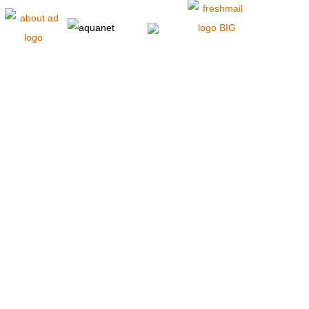
Jesteśmy grupą rodziców i zespołem profesjonalistów. W naszym Stowarzyszeniu osoby z
niepełnosprawnością intelektualną i ich rodziny otrzymują wsparcie na każdym etapie życia.
Udzielamy profesjonalnej i kompleksowej pomocy w specjalistycznych placówkach.
Umożliwiamy rozwój własnych zainteresowań i talentów. Zwracamy szczególną uwagę na