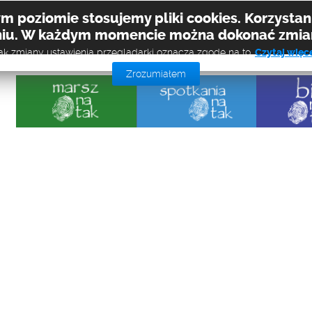
 poziomie stosujemy pliki cookies. Korzystani
iu. W każdym momencie można dokonać zmian
ak zmiany ustawienia przeglądarki oznacza zgodę na to.
Czytaj więc
Zrozumiałem
E DZIAŁANIA
STREFA RODZICA
WSPÓŁPRACA