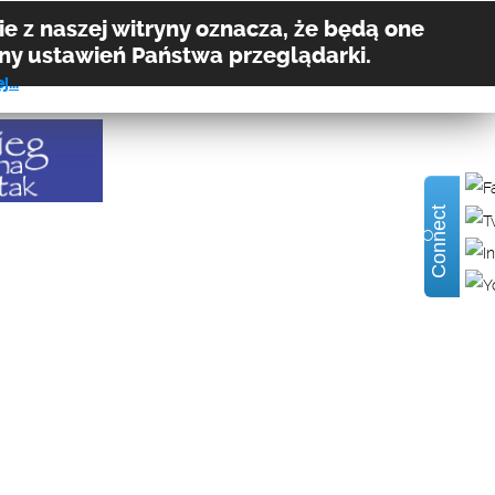
e z naszej witryny oznacza, że będą one
y ustawień Państwa przeglądarki.
ej…
Connect
MÓWIĄ O NAS
PRACA
KONTAKT
RODO