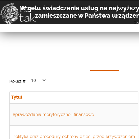
W celu świadczenia usług na najwyższym
zamieszczane w Państwa urządzen
Br
O NAS
NASZ
Pokaż #
Tytuł
Sprawozdania merytoryczne i finansowe
Polityka oraz procedury ochrony dzieci przed krzywdzeniem