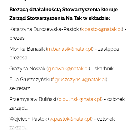
Bieżącą działalnością Stowarzyszenia kieruje
Zarząd Stowarzyszenia Na Tak w składzie:
Katarzyna Durczewska-Pastok (
k.pastok@natak.pl
) -
prezes
Monika Banasik (
m.banasik@natak.pl
) - zastępca
prezesa
Grażyna Nowak
(
g.nowak@natak.pl
)
-
skarbnik
Filip Gruszczyński
(
f.gruszczynski@natak.pl
)
-
sekretarz
Przemysław Buliński
(
p.bulinski@natak.pl
)
-
członek
zarządu
Wojciech Pastok
(
w.pastok@natak.pl
)
-
członek
zarządu