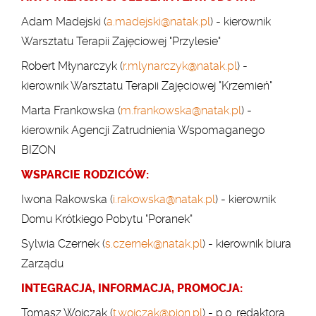
Adam Madejski (
a.madejski@natak.pl
) - kierownik
Warsztatu Terapii Zajęciowej "Przylesie"
Robert Młynarczyk (
r.mlynarczyk@natak.pl
) -
kierownik Warsztatu Terapii Zajęciowej "Krzemień"
Marta Frankowska (
m.frankowska@natak.pl
) -
kierownik Agencji Zatrudnienia Wspomaganego
BIZON
WSPARCIE RODZICÓW:
Iwona Rakowska (
i.rakowska@natak.pl
) - kierownik
Domu Krótkiego Pobytu "Poranek"
Sylwia Czernek (
s.czernek@natak.pl
) - kierownik biura
Zarządu
INTEGRACJA, INFORMACJA, PROMOCJA:
Tomasz Wojczak (
t.wojczak@pion.pl
) - p.o. redaktora