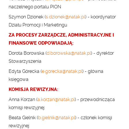
naczelnego portalu PION
Szymon Dzionek (
s.dzionek@natak.pl
) - koordynator
Działu Promocji i Marketingu
ZA PROCESY ZARZĄDCZE, ADMINISTRACYJNE I
FINANSOWE ODPOWIADAJĄ:
Dorota Borowska (
d.borowska@natak.pl
) - dyrektor
Stowarzyszenia
Edyta Górecka (
e.gorecka@natak.pl
) - główna
księgowa
KOMISJA REWIZYJNA
:
Anna Korzan
(
a.korzan@natak.pl
)
-
przewodnicząca
komisji rewizyjnej
Beata Gielnik
(
b.gielnik@natak.pl
)
-
członek komisji
rewizyjnej