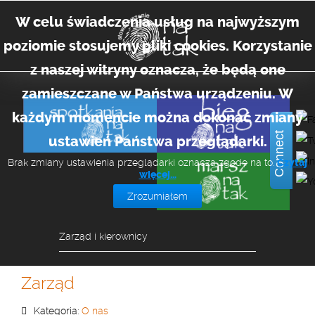
W celu świadczenia usług na najwyższym
poziomie stosujemy pliki cookies. Korzystanie
z naszej witryny oznacza, że będą one
zamieszczane w Państwa urządzeniu. W
każdym momencie można dokonać zmiany
Connect
ustawień Państwa przeglądarki.
Brak zmiany ustawienia przeglądarki oznacza zgodę na to.
Czytaj
więcej…
Zrozumiałem
Zarząd i kierownicy
Zarząd
Kategoria:
O nas