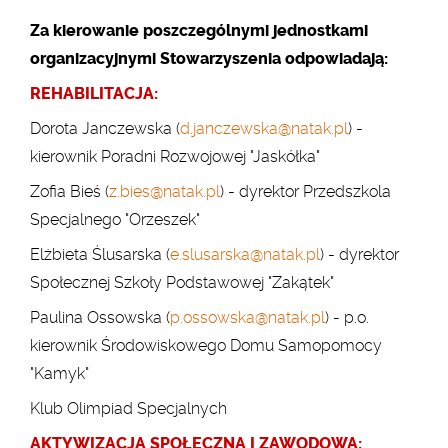
Za kierowanie poszczególnymi jednostkami
organizacyjnymi Stowarzyszenia odpowiadają:
REHABILITACJA:
Dorota Janczewska (
d.janczewska@natak.pl
) -
kierownik Poradni Rozwojowej "Jaskółka"
Zofia Bieś (
z.bies@natak.pl
) - dyrektor Przedszkola
Specjalnego "Orzeszek"
Elżbieta Ślusarska (
e.slusarska@natak.pl
) - dyrektor
Społecznej Szkoły Podstawowej "Zakątek"
Paulina Ossowska (
p.ossowska@natak.pl
) -
p.o.
kierownik Środowiskowego Domu Samopomocy
"Kamyk"
Klub Olimpiad Specjalnych
AKTYWIZACJA SPOŁECZNA I ZAWODOWA: