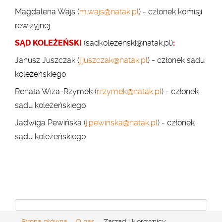
Magdalena Wajs
(
m.wajs@natak.pl
)
-
członek komisji
rewizyjnej
SĄD KOLEŻEŃSKI
(
sadkolezenski@natak.p
l)
:
Janusz Juszczak (
j.juszczak@natak.pl
)
- członek
sądu
koleżeńskiego
Renata Wiza-Rzymek
(
r.rzymek@natak.pl
)
- członek
sądu koleżeńskiego
Jadwiga Pewińska
(
j.pewinska@natak.pl
)
-
członek
sądu koleżeńskiego
Strona główna
O nas
Zarząd i kierownicy